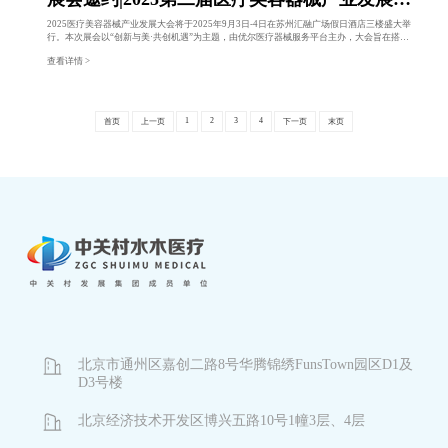
会即将开展！
2025医疗美容器械产业发展大会将于2025年9月3日-4日在苏州汇融广场假日酒店三楼盛大举
行。本次展会以“创新与美·共创机遇”为主题，由优尔医疗器械服务平台主办，大会旨在搭建
一个高端的学术交流与产业合作平台，汇聚行业知名专家学者、科研人员、企业代表及政府相
查看详情 >
关部门人员，共同探讨材料应用、法规要求、注射类产品、光电类产品等领域的最新研究成
果、发展趋势及面临的问题与对策，为医疗美容器械产业的蓬勃发展注入新的动力和活力。
1
2
3
4
首页
上一页
下一页
末页
北京市通州区嘉创二路8号华腾锦绣FunsTown园区D1及
D3号楼
北京经济技术开发区博兴五路10号1幢3层、4层