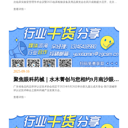
次临床实验室管理学术会议暨2025临床检验设备及用品展览会在四川成都盛大召开。北京水
木济衡生物技术有限公司很荣幸作为IVD产品全生命周期服务平台、国产自主研发第三方质控
查看详情 >
产品制造商参与其中.
2025-09-16
聚焦眼科药械｜水木菁创与您相约9月南沙眼科
药械盛会
广东省食品药品审评认证技术协会拟定于2025年9月26日举办第九届云成天誉会·医疗器械审
评认证技术峰会之眼科药械产业发展大会。
查看详情 >