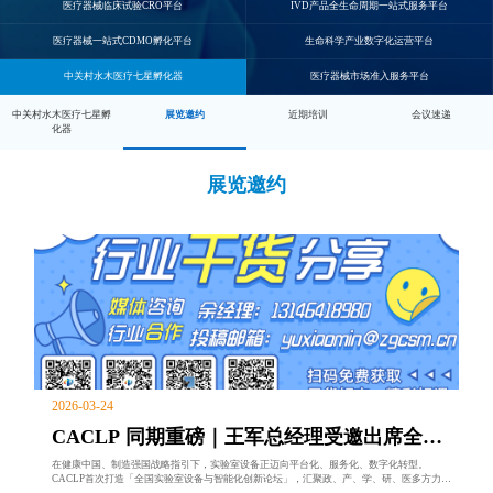
医疗器械临床试验CRO平台
IVD产品全生命周期一站式服务平台
医疗器械一站式CDMO孵化平台
生命科学产业数字化运营平台
中关村水木医疗七星孵化器
医疗器械市场准入服务平台
中关村水木医疗七星孵
展览邀约
近期培训
会议速递
化器
展览邀约
2026-03-24
CACLP 同期重磅｜王军总经理受邀出席全国
实验室设备与智能化创新论坛，共话
在健康中国、制造强国战略指引下，实验室设备正迈向平台化、服务化、数字化转型。
CACLP首次打造「全国实验室设备与智能化创新论坛」，汇聚政、产、学、研、医多方力