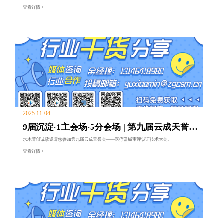
市场先机、深化产业合作，“2026第二届医疗器械监管科学与法规大会”于2026年1月28日在苏
查看详情 >
州重磅举办。
2025-11-04
9届沉淀·1主会场·5分会场 | 第九届云成天誉会
医疗器械审评认证技术大会1
水木菁创诚挚邀请您参加第九届云成天誉会——医疗器械审评认证技术大会。
查看详情 >