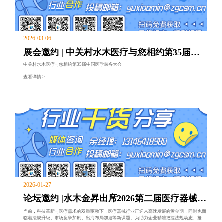
2026-03-06
展会邀约 | 中关村水木医疗与您相约第35届中
国医学装备大会
中关村水木医疗与您相约第35届中国医学装备大会
查看详情 >
2026-01-27
论坛邀约 |水木金昇出席2026第二届医疗器械监
管科学与法规大会，分享如何构
当前，科技革新与医疗需求的双重驱动下，医疗器械行业正迎来高速发展的黄金期，同时也面
临着法规升级、市场竞争加剧、出海布局加速等新课题。为助力企业精准把握法规动态、抢占