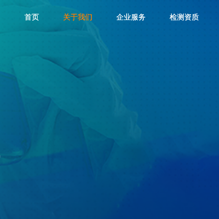
首页
首页
关于我们
关于我们
企业服务
企业服务
检测资质
检测资质
水木医疗
水木医疗
水木精智
水木精智
成都水木
成都水木
水木菁创
水木菁创
水木济衡
水木济衡
水木金昇
水木金昇
水木凌瑞
水木凌瑞
讯