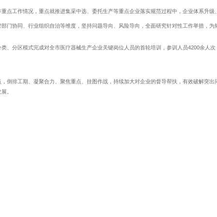
等重点工作情况，重点就推进集采中选、委托生产等重点企业落实规范过程中，企业体系升级
管部门协同、行业组织自治等维度，坚持问题导向、风险导向，全面研究针对性工作举措，为
、分区模式完成对全市医疗器械生产企业关键岗位人员的首轮培训，参训人员4200余人次
倒排工期、凝聚合力、聚焦重点、挂图作战，持续加大对企业的督导帮扶，有效破解突出问
发展。