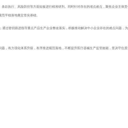
、条款执行、风险防控等方面短板进行精准研判。同时针对存在的堵点难点，聚焦企业主体责
规范平稳落地奠定坚实基础。
；通过密切跟进指导重点产品生产企业整改落实，积极推动解决中小企业存在的难点问题，为
题，有力强化体系升级，有序推进规范落地，不断提升医疗器械生产监管效能，坚决守住质